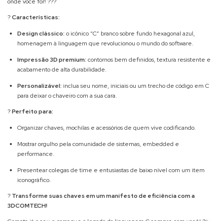
onde você for! ??‍?
?
Características:
Design clássico:
o icônico “C” branco sobre fundo hexagonal azul,
homenagem à linguagem que revolucionou o mundo do software.
Impressão 3D premium:
contornos bem definidos, textura resistente e
acabamento de alta durabilidade.
Personalizável:
inclua seu nome, iniciais ou um trecho de código em C
para deixar o chaveiro com a sua cara.
?
Perfeito para:
Organizar chaves, mochilas e acessórios de quem vive codificando.
Mostrar orgulho pela comunidade de sistemas, embedded e
performance.
Presentear colegas de time e entusiastas de baixo nível com um item
iconográfico.
?
Transforme suas chaves em um manifesto de eficiência com a
3DCOMTECH!