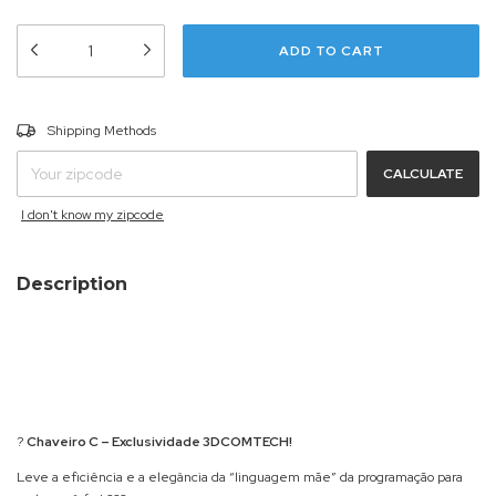
CHANGE ZIPCODE
Shipping for zipcode:
Shipping Methods
CALCULATE
I don't know my zipcode
Description
?
Chaveiro C – Exclusividade 3DCOMTECH!
Leve a eficiência e a elegância da “linguagem mãe” da programação para