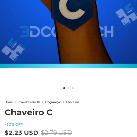
Home
>
Chaveiros em 3D
>
Programação
>
Chaveiro C
Chaveiro C
-
20
%
OFF
$2.23 USD
$2.79 USD