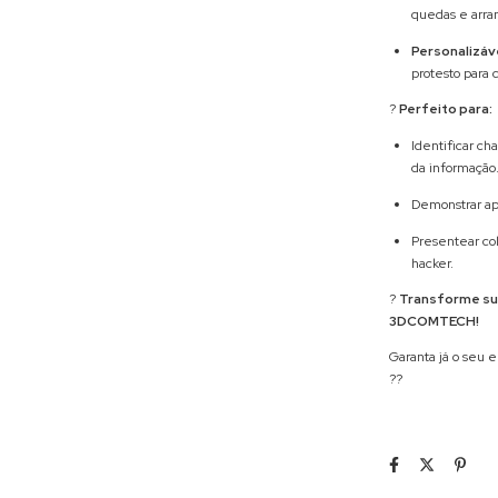
quedas e arra
Personalizáve
protesto para 
?
Perfeito para:
Identificar c
da informação
Demonstrar ap
Presentear col
hacker.
?
Transforme sua
3DCOMTECH!
Garanta já o seu 
??