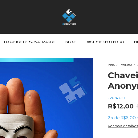
PROJETOS PERSONALIZADOS
BLOG
RASTREIE SEU PEDIDO
F
Início
>
Produtos
>
Chavei
Anony
-
20
%
OFF
R$12,00
2
x
de
R$6,00
Ver mais detalhes