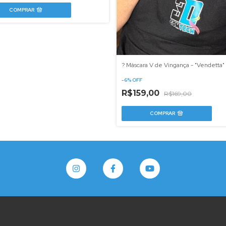
? Máscara V de Vingança - "Vendetta"
-
6
%
OFF
R$159,00
R$169,00