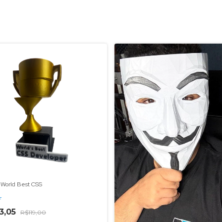
 World Best CSS
F
3,05
R$119,00