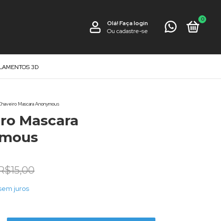
0
Olá!
Faça login
Ou cadastre-se
ILAMENTOS 3D
Chaveiro Mascara Anonymous
ro Mascara
mous
R$15,00
sem juros