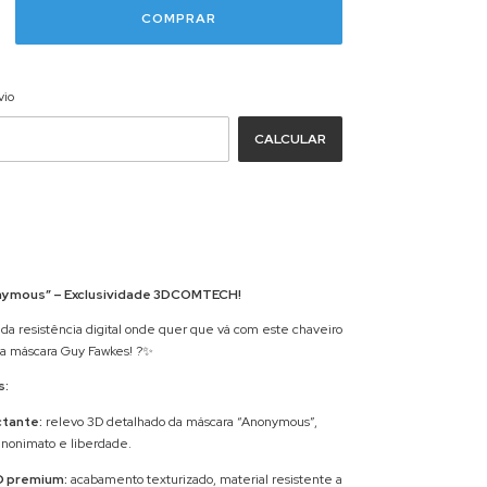
ALTERAR CEP
EP:
vio
CALCULAR
nymous” – Exclusividade 3DCOMTECH!
da resistência digital onde quer que vá com este chaveiro
ica máscara Guy Fawkes! ?✨
s:
tante:
relevo 3D detalhado da máscara “Anonymous”,
anonimato e liberdade.
D premium:
acabamento texturizado, material resistente a