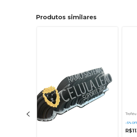
Produtos similares
ckstage
Troféu
-
5
%
OF
R$11