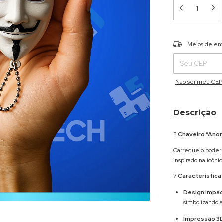
Entregas para o C
Meios de en
Não sei meu CEP
Descrição
?
Chaveiro “Ano
Carregue o poder 
inspirado na icôn
?
Característica
Design impac
simbolizando 
Impressão 3