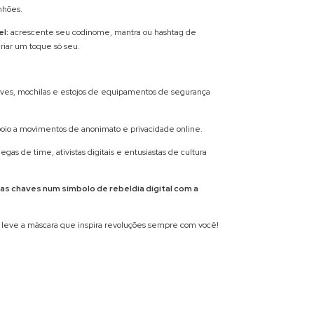
nhões.
l:
acrescente seu codinome, mantra ou hashtag de
criar um toque só seu.
haves, mochilas e estojos de equipamentos de segurança
.
oio a movimentos de anonimato e privacidade online.
egas de time, ativistas digitais e entusiastas de cultura
s chaves num símbolo de rebeldia digital com a
e leve a máscara que inspira revoluções sempre com você!